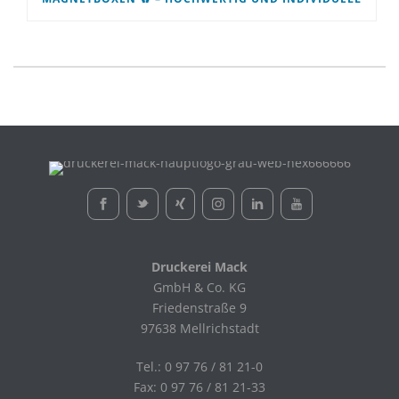
Druckerei Mack
GmbH & Co. KG
Friedenstraße 9
97638 Mellrichstadt
Tel.: 0 97 76 / 81 21-0
Fax: 0 97 76 / 81 21-33