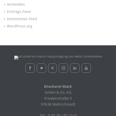
Anmelden
Eintrags-Feed
Kommentar-Feed
WordPress.org
Druckerei Mack
GmbH & Co. KG
Friedenstraße 9
97638 Mellrichstadt
Tel.: 0 97 76 / 81 21-0