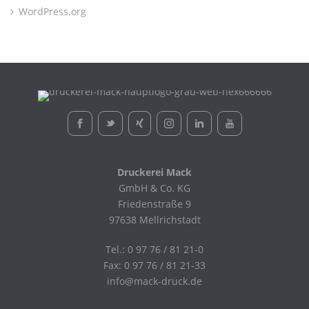
WordPress.org
Druckerei Mack
GmbH & Co. KG
Friedenstraße 9
97638 Mellrichstadt
Tel.: 0 97 76 / 81 21-0
Fax: 0 97 76 / 81 21-33
info@mack-druck.de