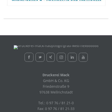
Druckerei Mack
GmbH & Co. KG
Friedenstraße 9
97638 Mellrichstadt
Tel.: 0 97 76 / 81 21-0
Fax: 0 97 76 / 81 21-33