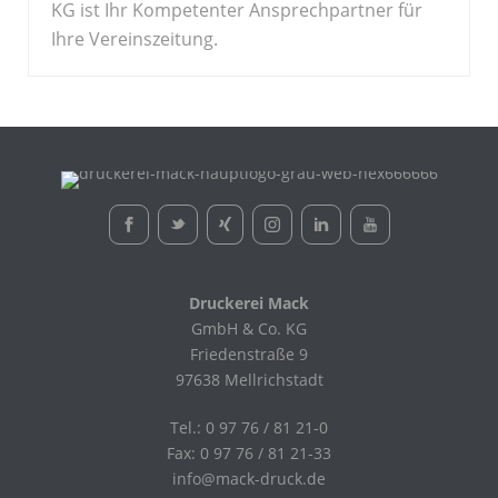
KG ist Ihr Kompetenter Ansprechpartner für
Ihre Vereinszeitung.
Druckerei Mack
GmbH & Co. KG
Friedenstraße 9
97638 Mellrichstadt
Tel.: 0 97 76 / 81 21-0
Fax: 0 97 76 / 81 21-33
info@mack-druck.de