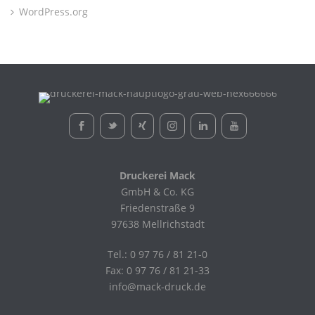
WordPress.org
Druckerei Mack
GmbH & Co. KG
Friedenstraße 9
97638 Mellrichstadt
Tel.: 0 97 76 / 81 21-0
Fax: 0 97 76 / 81 21-33
info@mack-druck.de