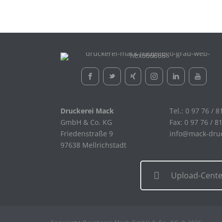
Druckerei Mack
Tel.: 0 97 76 / 8
GmbH & Co. KG
Fax: 0 97 76 / 8
Friedenstraße 9
info@mack-dru
97638 Mellrichstadt
Upload-Cente