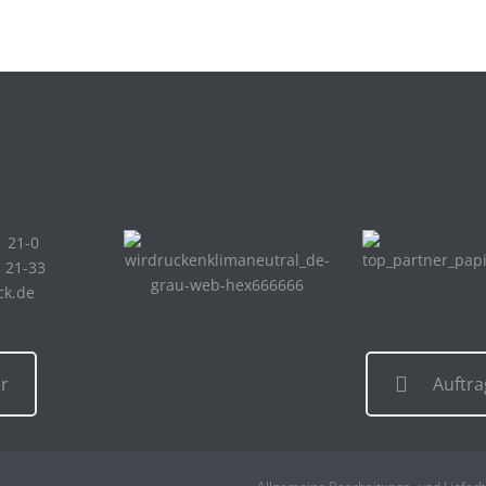
1 21-0
1 21-33
ck.de
r
Auftr