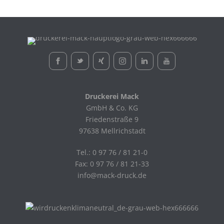
Druckerei Mack
GmbH & Co. KG
Friedenstraße 9
97638 Mellrichstadt
Tel.: 0 97 76 / 81 21-0
Fax: 0 97 76 / 81 21-33
info@mack-druck.de