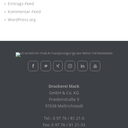
Eintrags-Feed
Kommentar-Feed
WordPress.org
Druckerei Mack
GmbH & Co. KG
Friedenstraße 9
97638 Mellrichstadt
Tel.: 0 97 76 / 81 21-0
Fax: 0 97 76 / 81 21-33